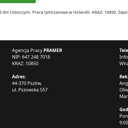
dni roboczych. Praca tymczasowa w Holandii. KRAZ: 10850. Zapozn
Agencja Pracy
PRAMER
Tel
NIP: 647 248 7018
Info
KRAZ: 10850
Wha
Adres
:
Rek
44-370 Pszów,
Ang
ul. Pszowska 557
Oli
Mar
God
Pon
9:0