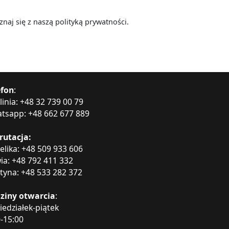
aj się z naszą polityką prywatności.
efon
:
linia: +48 32 739 00 79
tsapp: +48 662 677 889
rutacja:
elika: +48 509 933 606
wia: +48 792 411 332
tyna: +48 533 282 372
ziny otwarcia
:
iedziałek-piątek
0-15:00